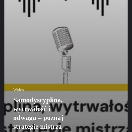
Wideo
Samodyscyplina,
wytrwałość i
odwaga – poznaj
strategie mistrza