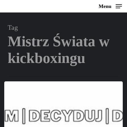
Skip
Menu
to
main
Tag
content
Mistrz Świata w
kickboxingu