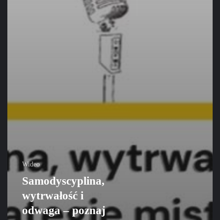
Wideo
Samodyscyplina,
wytrwałość i
odwaga – poznaj