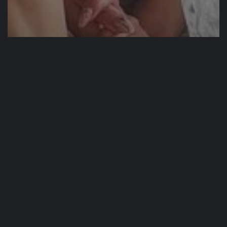
Wideo
Jak wychować szczęśliwe i
przedsiębiorcze dziecko – Julianna
Kołtun